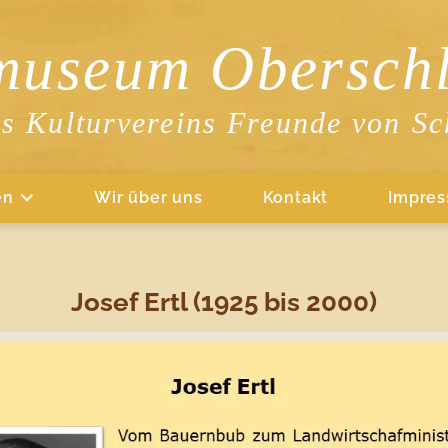
museum Oberschl
es Kulturvereins Freunde von Sc
en
Wir über uns
Kontakt
Impre
Josef Ertl (1925 bis 2000)