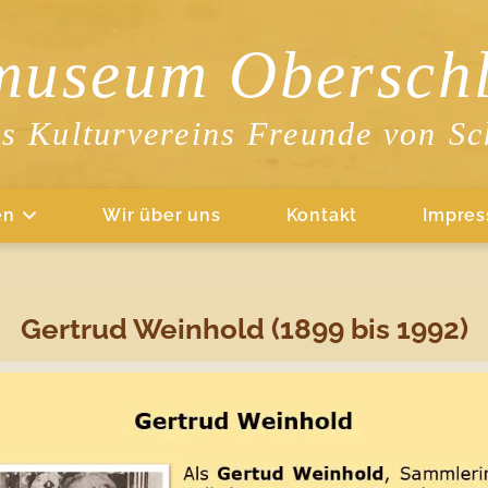
museum Oberschl
es Kulturvereins Freunde von Sc
en
Wir über uns
Kontakt
Impre
Gertrud Weinhold (1899 bis 1992)